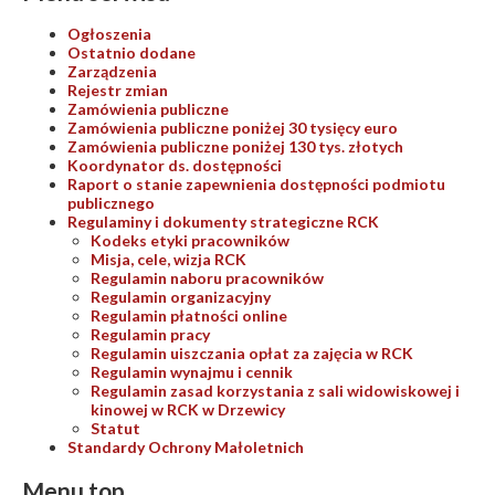
Ogłoszenia
Ostatnio dodane
Zarządzenia
Rejestr zmian
Zamówienia publiczne
Zamówienia publiczne poniżej 30 tysięcy euro
Zamówienia publiczne poniżej 130 tys. złotych
Koordynator ds. dostępności
Raport o stanie zapewnienia dostępności podmiotu
publicznego
Regulaminy i dokumenty strategiczne RCK
Kodeks etyki pracowników
Misja, cele, wizja RCK
Regulamin naboru pracowników
Regulamin organizacyjny
Regulamin płatności online
Regulamin pracy
Regulamin uiszczania opłat za zajęcia w RCK
Regulamin wynajmu i cennik
Regulamin zasad korzystania z sali widowiskowej i
kinowej w RCK w Drzewicy
Statut
Standardy Ochrony Małoletnich
Menu top